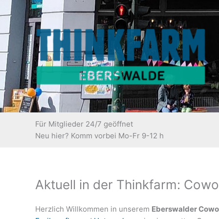
Zum
Inhalt
springen
Für Mitglieder 24/7 geöffnet
Neu hier? Komm vorbei Mo-Fr 9-12 h
Aktuell in der Thinkfarm: Co
Herzlich Willkommen in unserem
Eberswalder Cowo