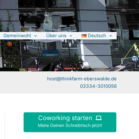
Gemeinwohl
Über uns
Deutsch
host@thinkfarm-eberswalde.de
03334-3010056
Coworking starten
Miete Deinen Schreibtisch jetzt!