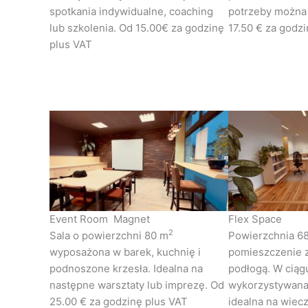
spotkania indywidualne, coaching
potrzeby można 
lub szkolenia. Od 15.00€ za godzinę
17.50 € za godz
plus VAT
Event Room Magnet
Flex Space
2
Sala o powierzchni 80 m
Powierzchnia 6
wyposażona w barek, kuchnię i
pomieszczenie 
podnoszone krzesła. Idealna na
podłogą. W ciąg
następne warsztaty lub imprezę. Od
wykorzystywana
25.00 € za godzinę plus VAT
idealna na wiecz