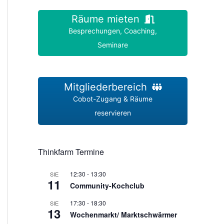
Räume mieten
Besprechungen, Coaching,
Seminare
Mitgliederbereich
Cobot-Zugang & Räume
reservieren
Thinkfarm Termine
12:30
-
13:30
SIE
11
Community-Kochclub
17:30
-
18:30
SIE
13
Wochenmarkt/ Marktschwärmer