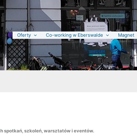
Oferty
Co-working w Eberswalde
Magnet
 spotkań, szkoleń, warsztatów i eventów.