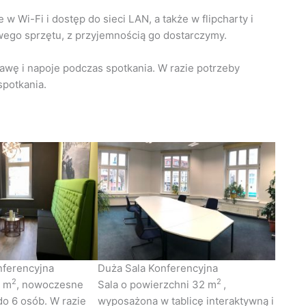
 Wi-Fi i dostęp do sieci LAN, a także w flipcharty i
owego sprzętu, z przyjemnością go dostarczymy.
wę i napoje podczas spotkania. W razie potrzeby
potkania.
nferencyjna
Duża Sala Konferencyjna
2
2
6 m
, nowoczesne
Sala o powierzchni 32 m
,
o 6 osób. W razie
wyposażona w tablicę interaktywną i