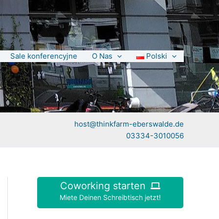
Sale konferencyjne
O Nas
Polski
host@thinkfarm-eberswalde.de
03334-3010056
Coworking starten
Miete Deinen Schreibtisch jetzt!