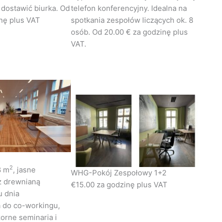
dostawić biurka. Od
telefon konferencyjny. Idealna na
inę plus VAT
spotkania zespołów liczących ok. 8
osób. Od 20.00 € za godzinę plus
VAT.
2
8 m
, jasne
WHG-Pokój Zespołowy 1+2
z drewnianą
€15.00 za godzinę plus VAT
u dnia
 do co-workingu,
orne seminaria i