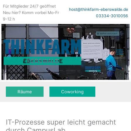
Zum
Für Mitglieder 24/7 geöffnet
Inhalt
host@thinkfarm-eberswalde.de
Neu hier? Komm vorbei Mo-Fr
springen
03334-3010056
9-12 h
Räume
Coworking
IT-Prozesse super leicht gemacht
durch CampusLab