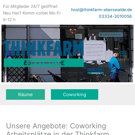
Zum
Für Mitglieder 24/7 geöffnet
Inhalt
host@thinkfarm-eberswalde.de
Neu hier? Komm vorbei Mo-Fr
springen
03334-3010056
9-12 h
Räume
Coworking
Unsere Angebote: Coworking
Arbeitsplätze in der Thinkfarm