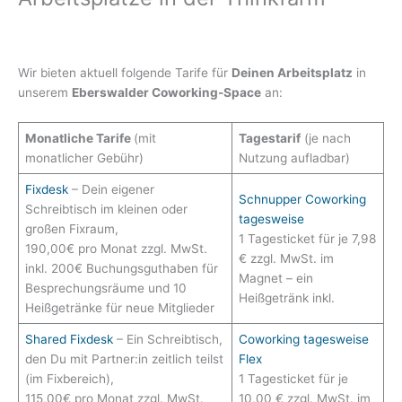
Wir bieten aktuell folgende Tarife für
Deinen Arbeitsplatz
in
unserem
Eberswalder Coworking-Space
an:
Monatliche Tarife
(mit
Tagestarif
(je nach
monatlicher Gebühr)
Nutzung aufladbar)
Fixdesk
– Dein eigener
Schnupper Coworking
Schreibtisch im kleinen oder
tagesweise
großen Fixraum,
1 Tagesticket für je 7,98
190,00€ pro Monat zzgl. MwSt.
€ zzgl. MwSt. im
inkl. 200€ Buchungsguthaben für
Magnet – ein
Besprechungsräume und 10
Heißgetränk inkl.
Heißgetränke für neue Mitglieder
Shared Fixdesk
– Ein Schreibtisch,
Coworking tagesweise
den Du mit Partner:in zeitlich teilst
Flex
(im Fixbereich),
1 Tagesticket für je
115,00€ pro Monat zzgl. MwSt.
10,00 € zzgl. MwSt. im