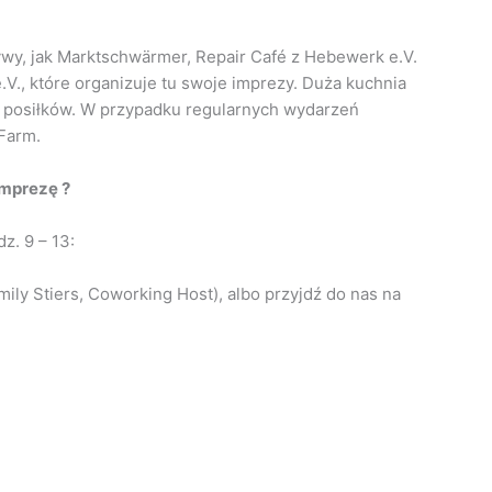
atywy, jak Marktschwärmer, Repair Café z Hebewerk e.V.
.V., które organizuje tu swoje imprezy. Duża kuchnia
 posiłków. W przypadku regularnych wydarzeń
Farm.
mprezę ?
z. 9 – 13:
mily Stiers, Coworking Host), albo przyjdź do nas na