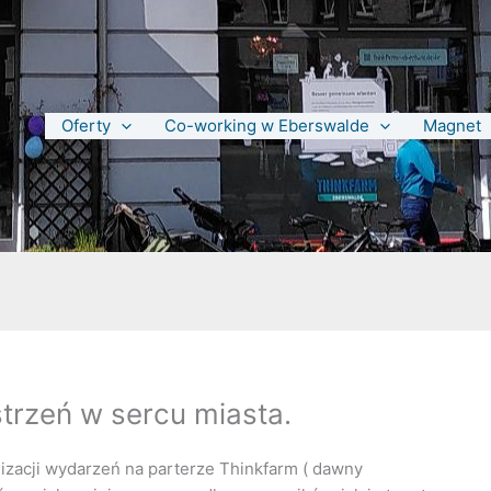
Oferty
Co-working w Eberswalde
Magnet
trzeń w sercu miasta.
izacji wydarzeń na parterze Thinkfarm ( dawny