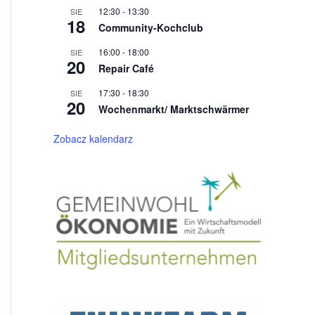
12:30
-
13:30
SIE
18
Community-Kochclub
16:00
-
18:00
SIE
20
Repair Café
17:30
-
18:30
SIE
20
Wochenmarkt/ Marktschwärmer
Zobacz kalendarz