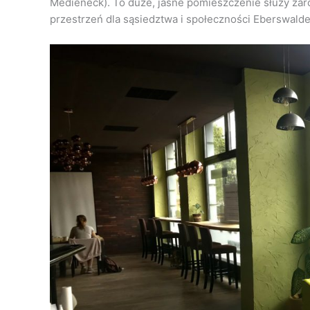
Medieneck). To duże, jasne pomieszczenie służy zaró
przestrzeń dla sąsiedztwa i społeczności Eberswalde