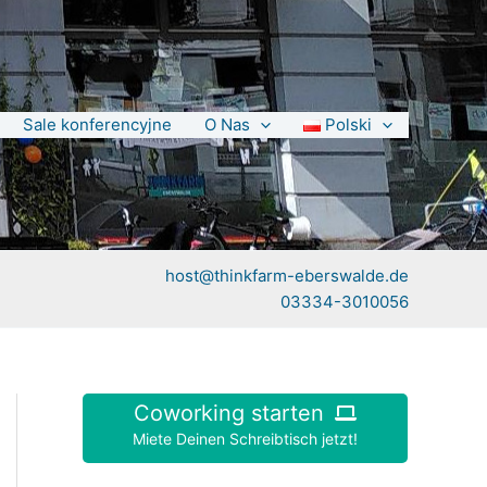
Sale konferencyjne
O Nas
Polski
host@thinkfarm-eberswalde.de
03334-3010056
Coworking starten
Miete Deinen Schreibtisch jetzt!