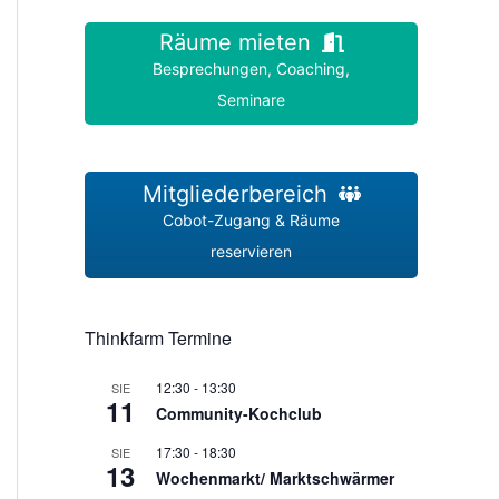
Räume mieten
Besprechungen, Coaching,
Seminare
Mitgliederbereich
Cobot-Zugang & Räume
reservieren
Thinkfarm Termine
12:30
-
13:30
SIE
11
Community-Kochclub
17:30
-
18:30
SIE
13
Wochenmarkt/ Marktschwärmer