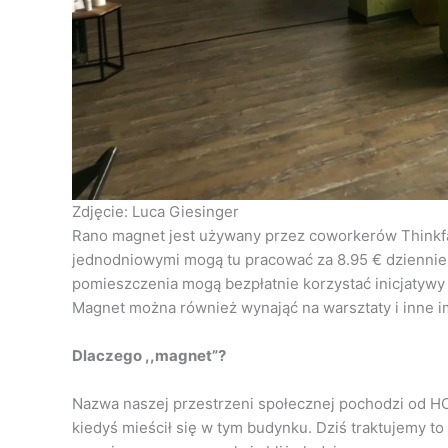
Zdjęcie: Luca Giesinger
Rano magnet jest używany przez coworkerów Thinkfa
jednodniowymi mogą tu pracować za 8.95 € dziennie.
pomieszczenia mogą bezpłatnie korzystać inicjatywy 
Magnet można również wynająć na warsztaty i inne i
Dlaczego ,,magnet”?
Nazwa naszej przestrzeni społecznej pochodzi od H
kiedyś mieścił się w tym budynku. Dziś traktujemy t