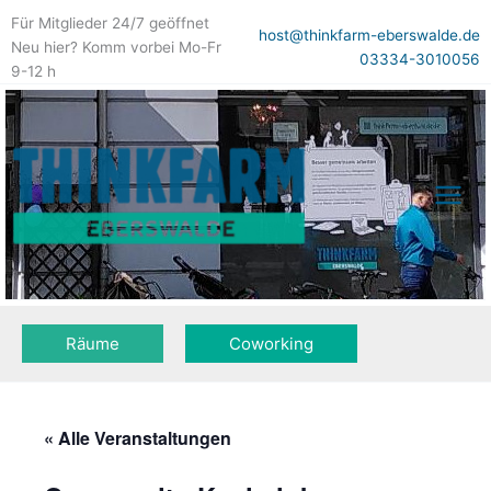
Zum
Für Mitglieder 24/7 geöffnet
Inhalt
host@thinkfarm-eberswalde.de
Neu hier? Komm vorbei Mo-Fr
springen
03334-3010056
9-12 h
Räume
Coworking
« Alle Veranstaltungen