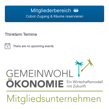
Mitgliederbereich
Cobot-Zugang & Räume reservieren
Thinkfarm Termine
There are no upcoming events.
N
o
t
i
c
e