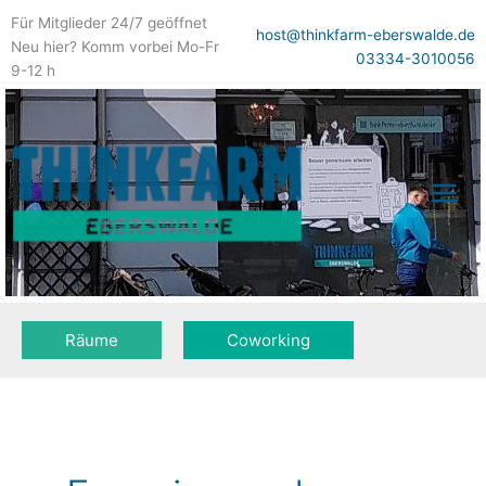
Skip
Für Mitglieder 24/7 geöffnet
to
host@thinkfarm-eberswalde.de
Neu hier? Komm vorbei Mo-Fr
content
03334-3010056
9-12 h
Räume
Coworking