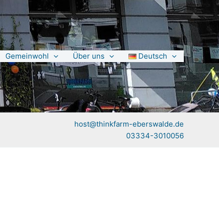
Gemeinwohl
Über uns
Deutsch
host@thinkfarm-eberswalde.de
03334-3010056