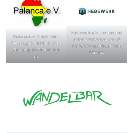
Hebewerk e.V. veranstaltet
Palanca e.V. bietet jeden
jeden Donnerstag von 16
Dienstag ab 14 Uhr bei uns
bis 18 Uhr das Repair Café
Beratung für Geflüchtete
bei uns.
an.