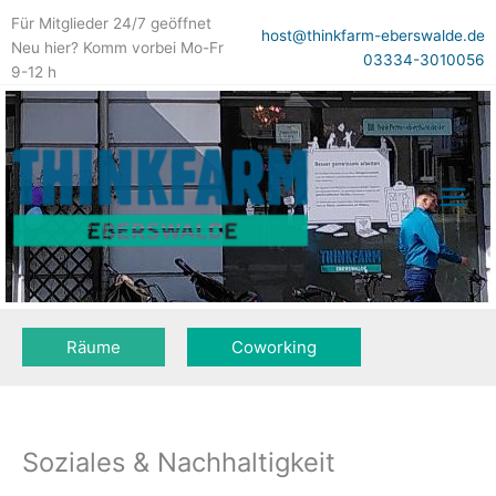
Zum
Für Mitglieder 24/7 geöffnet
Inhalt
host@thinkfarm-eberswalde.de
Neu hier? Komm vorbei Mo-Fr
springen
03334-3010056
9-12 h
Räume
Coworking
Soziales & Nachhaltigkeit