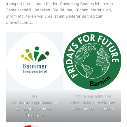
transportieren – auch Kinder! Coworking Spaces leben von
Gemeinschaft und teilen. Die Räume, Küchen, Materialien,
Strom etc. teilen wir. Dies ist ein weiterer Beitrag zum
Umweltschutz.
Die
FFF Barnim trifft sich
Bürgerenergiegenossensch
wöchentlich zum Plenum
aft, gegründet in der
bei uns in der Thinkfarm
Thinkfarm