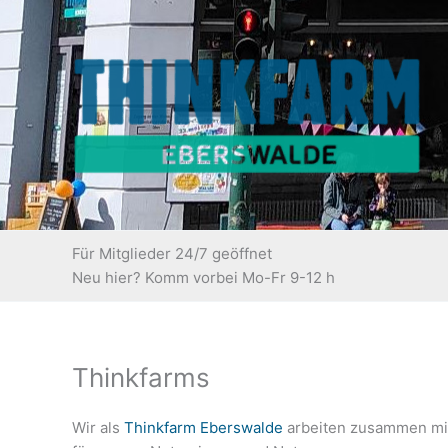
Zum
Inhalt
springen
Für Mitglieder 24/7 geöffnet
Neu hier? Komm vorbei Mo-Fr 9-12 h
Thinkfarms
Wir als
Thinkfarm Eberswalde
arbeiten zusammen mi