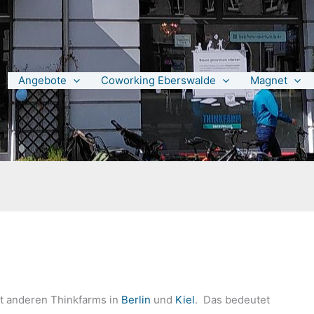
Angebote
Coworking Eberswalde
Magnet
t anderen Thinkfarms in
Berlin
und
Kiel
. Das bedeutet