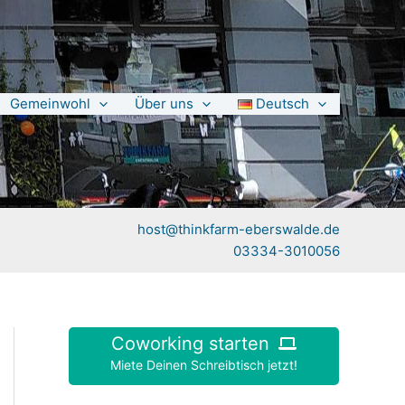
Gemeinwohl
Über uns
Deutsch
host@thinkfarm-eberswalde.de
03334-3010056
Coworking starten
Miete Deinen Schreibtisch jetzt!