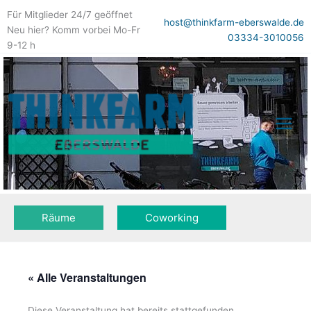
Zum
Für Mitglieder 24/7 geöffnet
Inhalt
host@thinkfarm-eberswalde.de
Neu hier? Komm vorbei Mo-Fr
springen
03334-3010056
9-12 h
Räume
Coworking
« Alle Veranstaltungen
Diese Veranstaltung hat bereits stattgefunden.