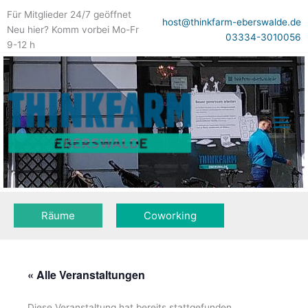
Zum
Für Mitglieder 24/7 geöffnet
Inhalt
host@thinkfarm-eberswalde.de
Neu hier? Komm vorbei Mo-Fr
springen
03334-3010056
9-12 h
Räume
Coworking
« Alle Veranstaltungen
Diese Veranstaltung hat bereits stattgefunden.