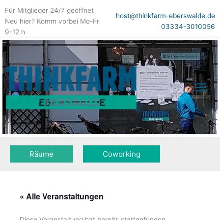
Zum
Für Mitglieder 24/7 geöffnet
Inhalt
host@thinkfarm-eberswalde.de
Neu hier? Komm vorbei Mo-Fr
springen
03334-3010056
9-12 h
Räume
Coworking
« Alle Veranstaltungen
Diese Veranstaltung hat bereits stattgefunden.