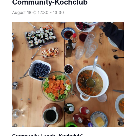
Community-Kochclub
August 18 @ 12:30
-
13:30
Community-Lunch „Kochclub“