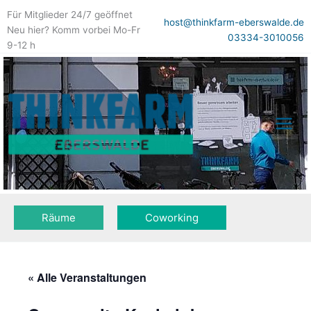
Zum
Für Mitglieder 24/7 geöffnet
Inhalt
host@thinkfarm-eberswalde.de
Neu hier? Komm vorbei Mo-Fr
springen
03334-3010056
9-12 h
Räume
Coworking
« Alle Veranstaltungen