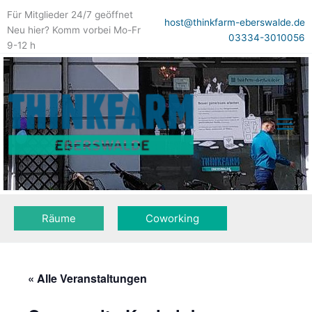
Zum
Für Mitglieder 24/7 geöffnet
Inhalt
host@thinkfarm-eberswalde.de
Neu hier? Komm vorbei Mo-Fr
springen
03334-3010056
9-12 h
Räume
Coworking
« Alle Veranstaltungen