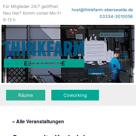
Zum
Für Mitglieder 24/7 geöffnet
Inhalt
host@thinkfarm-eberswalde.de
Neu hier? Komm vorbei Mo-Fr
springen
03334-3010056
9-12 h
Räume
Coworking
« Alle Veranstaltungen