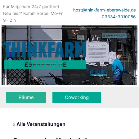
Zum
Für Mitglieder 24/7 geöffnet
Inhalt
host@thinkfarm-eberswalde.de
Neu hier? Komm vorbei Mo-Fr
springen
03334-3010056
9-12 h
Räume
Coworking
« Alle Veranstaltungen