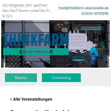
Zum
Für Mitglieder 24/7 geöffnet
Inhalt
host@thinkfarm-eberswalde.de
Neu hier? Komm vorbei Mo-Fr
springen
03334-3010056
9-12 h
Räume
Coworking
« Alle Veranstaltungen