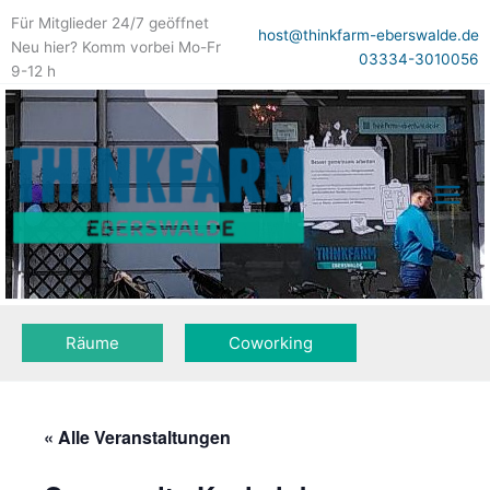
Zum
Für Mitglieder 24/7 geöffnet
Inhalt
host@thinkfarm-eberswalde.de
Neu hier? Komm vorbei Mo-Fr
springen
03334-3010056
9-12 h
Räume
Coworking
« Alle Veranstaltungen