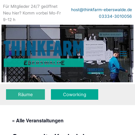
Zum
Für Mitglieder 24/7 geöffnet
Inhalt
host@thinkfarm-eberswalde.de
Neu hier? Komm vorbei Mo-Fr
springen
03334-3010056
9-12 h
Räume
Coworking
« Alle Veranstaltungen