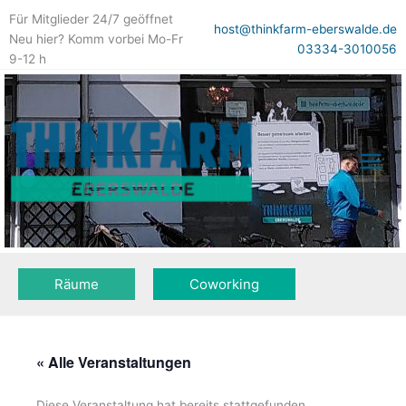
Zum
Für Mitglieder 24/7 geöffnet
Inhalt
host@thinkfarm-eberswalde.de
Neu hier? Komm vorbei Mo-Fr
springen
03334-3010056
9-12 h
Räume
Coworking
« Alle Veranstaltungen
Diese Veranstaltung hat bereits stattgefunden.