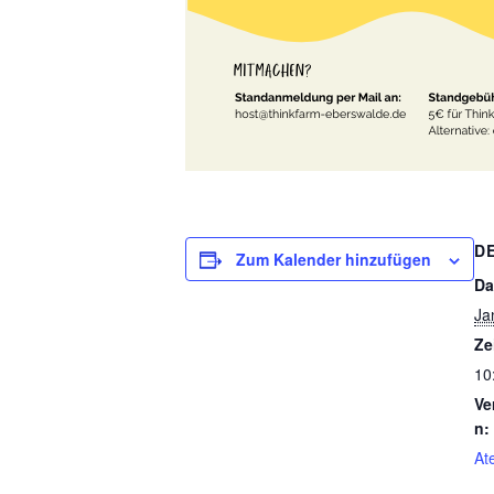
D
Zum Kalender hinzufügen
Da
Ja
Ze
10
Ve
n:
Ate