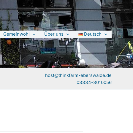
Gemeinwohl
Über uns
Deutsch
host@thinkfarm-eberswalde.de
03334-3010056