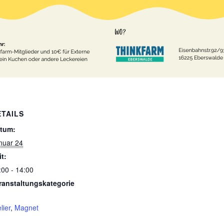
ETAILS
tum:
nuar 24
it:
:00 - 14:00
ranstaltungskategorie
lier
,
Magnet