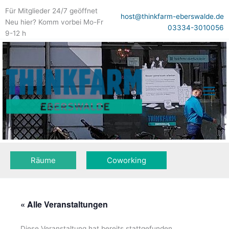
Zum
Für Mitglieder 24/7 geöffnet
Inhalt
host@thinkfarm-eberswalde.de
Neu hier? Komm vorbei Mo-Fr
springen
03334-3010056
9-12 h
Räume
Coworking
« Alle Veranstaltungen
Diese Veranstaltung hat bereits stattgefunden.