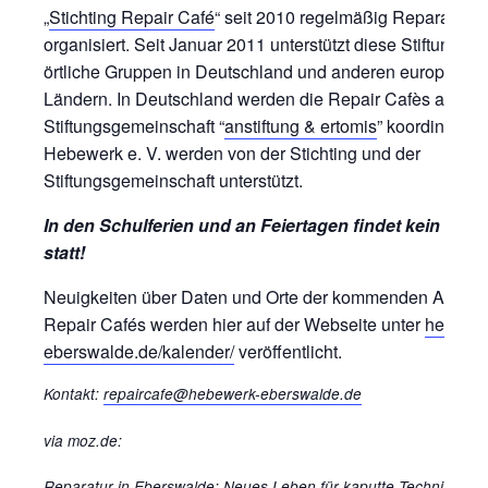
„
Stichting Repair Café
“ seit 2010 regelmäßig Reparaturtre
organisiert. Seit Januar 2011 unterstützt diese Stiftung au
örtliche Gruppen in Deutschland und anderen europäisc
Ländern. In Deutschland werden die Repair Cafès auch v
Stiftungsgemeinschaft “
anstiftung & ertomis
” koordiniert.
Hebewerk e. V. werden von der Stichting und der
Stiftungsgemeinschaft unterstützt.
In den Schulferien und an Feiertagen findet kein Repa
statt!
Neuigkeiten über Daten und Orte der kommenden Ausga
Repair Cafés werden hier auf der Webseite unter
hebewer
eberswalde.de/kalender/
veröffentlicht.
Kontakt:
repaircafe@hebewerk-eberswalde.de
via moz.de:
Reparatur in Eberswalde
:
Neues Leben für kaputte Technik – w