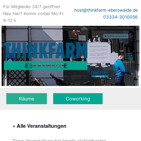
Zum
Für Mitglieder 24/7 geöffnet
Inhalt
host@thinkfarm-eberswalde.de
Neu hier? Komm vorbei Mo-Fr
springen
03334-3010056
9-12 h
Räume
Coworking
« Alle Veranstaltungen
Diese Veranstaltung hat bereits stattgefunden.