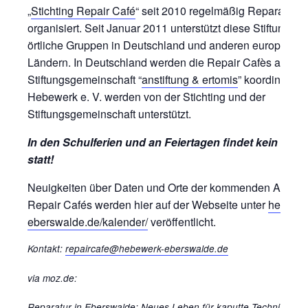
„
Stichting Repair Café
“ seit 2010 regelmäßig Reparaturtre
organisiert. Seit Januar 2011 unterstützt diese Stiftung au
örtliche Gruppen in Deutschland und anderen europäisc
Ländern. In Deutschland werden die Repair Cafès auch v
Stiftungsgemeinschaft “
anstiftung & ertomis
” koordiniert.
Hebewerk e. V. werden von der Stichting und der
Stiftungsgemeinschaft unterstützt.
In den Schulferien und an Feiertagen findet kein Repa
statt!
Neuigkeiten über Daten und Orte der kommenden Ausga
Repair Cafés werden hier auf der Webseite unter
hebewer
eberswalde.de/kalender/
veröffentlicht.
Kontakt:
repaircafe@hebewerk-eberswalde.de
via moz.de:
Reparatur in Eberswalde
:
Neues Leben für kaputte Technik – w