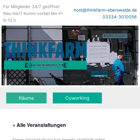
Zum
Für Mitglieder 24/7 geöffnet
Inhalt
host@thinkfarm-eberswalde.de
Neu hier? Komm vorbei Mo-Fr
springen
03334-3010056
9-12 h
Räume
Coworking
« Alle Veranstaltungen
Diese Veranstaltung hat bereits stattgefunden.