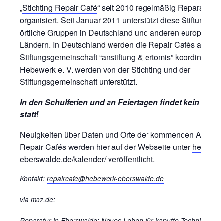
„
Stichting Repair Café
“ seit 2010 regelmäßig Reparaturtre
organisiert. Seit Januar 2011 unterstützt diese Stiftung au
örtliche Gruppen in Deutschland und anderen europäisc
Ländern. In Deutschland werden die Repair Cafès auch v
Stiftungsgemeinschaft “
anstiftung & ertomis
” koordiniert.
Hebewerk e. V. werden von der Stichting und der
Stiftungsgemeinschaft unterstützt.
In den Schulferien und an Feiertagen findet kein Repa
statt!
Neuigkeiten über Daten und Orte der kommenden Ausga
Repair Cafés werden hier auf der Webseite unter
hebewer
eberswalde.de/kalender/
veröffentlicht.
Kontakt:
repaircafe@hebewerk-eberswalde.de
via moz.de:
Reparatur in Eberswalde
:
Neues Leben für kaputte Technik – w