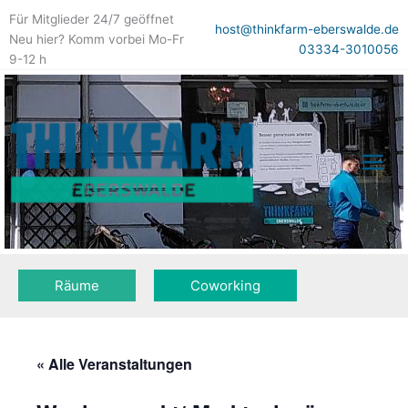
Zum
Für Mitglieder 24/7 geöffnet
Inhalt
host@thinkfarm-eberswalde.de
Neu hier? Komm vorbei Mo-Fr
springen
03334-3010056
9-12 h
Räume
Coworking
« Alle Veranstaltungen