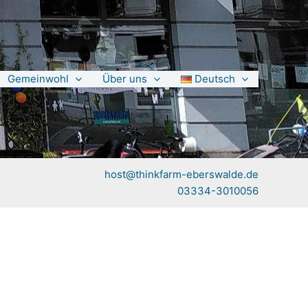
Gemeinwohl
Über uns
Deutsch
host@thinkfarm-eberswalde.de
03334-3010056