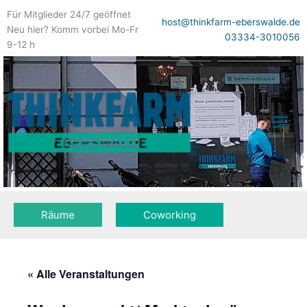
Zum
Für Mitglieder 24/7 geöffnet
Inhalt
host@thinkfarm-eberswalde.de
Neu hier? Komm vorbei Mo-Fr
springen
03334-3010056
9-12 h
Räume
Coworking
« Alle Veranstaltungen