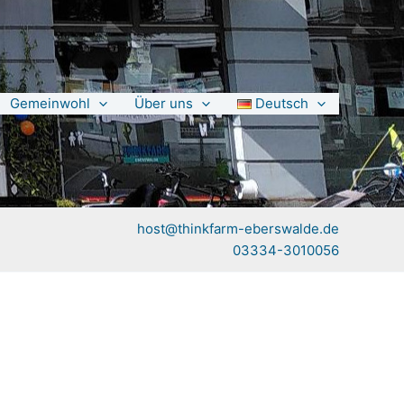
Gemeinwohl
Über uns
Deutsch
host@thinkfarm-eberswalde.de
03334-3010056