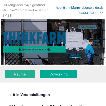
Zum
Für Mitglieder 24/7 geöffnet
Inhalt
host@thinkfarm-eberswalde.de
Neu hier? Komm vorbei Mo-Fr
springen
03334-3010056
9-12 h
Räume
Coworking
« Alle Veranstaltungen