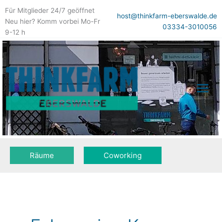
Zum
Für Mitglieder 24/7 geöffnet
Inhalt
host@thinkfarm-eberswalde.de
Neu hier? Komm vorbei Mo-Fr
springen
03334-3010056
9-12 h
Räume
Coworking