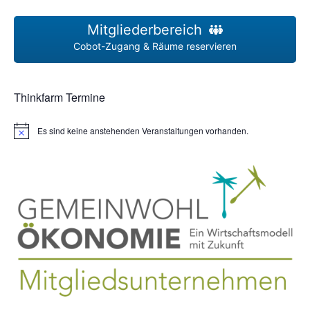
Mitgliederbereich
Cobot-Zugang & Räume reservieren
Thinkfarm Termine
Es sind keine anstehenden Veranstaltungen vorhanden.
H
i
n
w
e
i
s