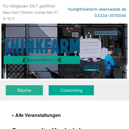
Zum
Für Mitglieder 24/7 geöffnet
Inhalt
host@thinkfarm-eberswalde.de
Neu hier? Komm vorbei Mo-Fr
springen
03334-3010056
9-12 h
Räume
Coworking
« Alle Veranstaltungen