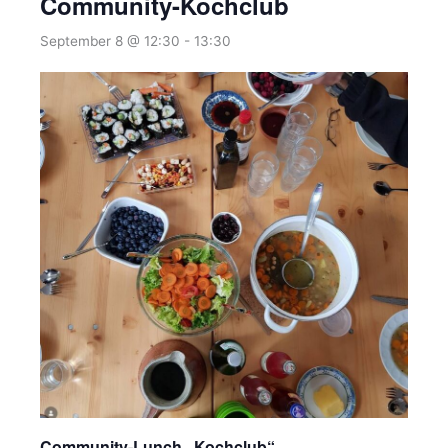
Community-Kochclub
September 8 @ 12:30
-
13:30
Community-Lunch „Kochclub“