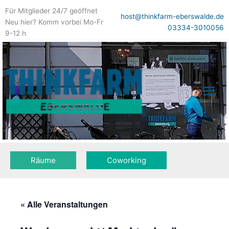
Zum
Für Mitglieder 24/7 geöffnet
Inhalt
host@thinkfarm-eberswalde.de
Neu hier? Komm vorbei Mo-Fr
springen
03334-3010056
9-12 h
Räume
Coworking
« Alle Veranstaltungen