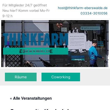
Zum
Für Mitglieder 24/7 geöffnet
Inhalt
host@thinkfarm-eberswalde.de
Neu hier? Komm vorbei Mo-Fr
springen
03334-3010056
9-12 h
Räume
Coworking
« Alle Veranstaltungen