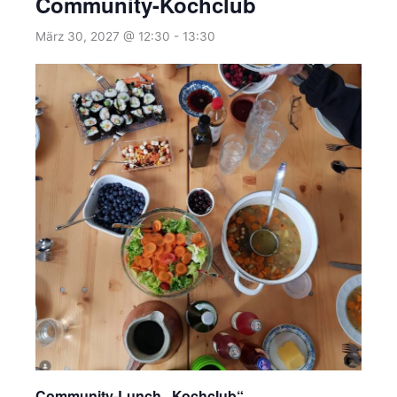
Community-Kochclub
März 30, 2027 @ 12:30
-
13:30
Community-Lunch „Kochclub“