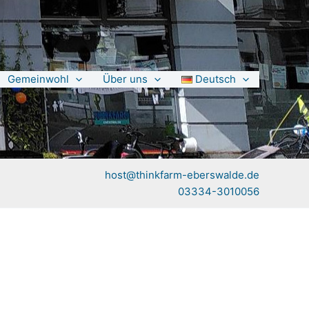
Gemeinwohl
Über uns
Deutsch
host@thinkfarm-eberswalde.de
03334-3010056