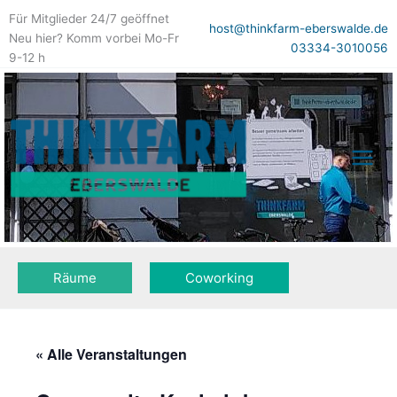
Zum
Für Mitglieder 24/7 geöffnet
Inhalt
host@thinkfarm-eberswalde.de
Neu hier? Komm vorbei Mo-Fr
springen
03334-3010056
9-12 h
Räume
Coworking
« Alle Veranstaltungen