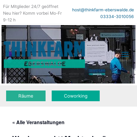
Zum
Für Mitglieder 24/7 geöffnet
Inhalt
host@thinkfarm-eberswalde.de
Neu hier? Komm vorbei Mo-Fr
springen
03334-3010056
9-12 h
Räume
Coworking
« Alle Veranstaltungen