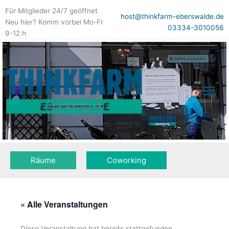
Zum
Für Mitglieder 24/7 geöffnet
Inhalt
host@thinkfarm-eberswalde.de
Neu hier? Komm vorbei Mo-Fr
springen
03334-3010056
9-12 h
Räume
Coworking
« Alle Veranstaltungen
Diese Veranstaltung hat bereits stattgefunden.