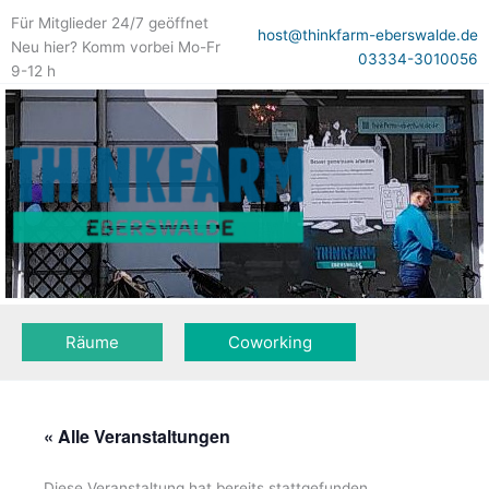
Zum
Für Mitglieder 24/7 geöffnet
Inhalt
host@thinkfarm-eberswalde.de
Neu hier? Komm vorbei Mo-Fr
springen
03334-3010056
9-12 h
Räume
Coworking
« Alle Veranstaltungen
Diese Veranstaltung hat bereits stattgefunden.