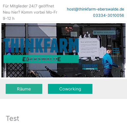
Zum
Für Mitglieder 24/7 geöffnet
Inhalt
host@thinkfarm-eberswalde.de
Neu hier? Komm vorbei Mo-Fr
springen
03334-3010056
9-12 h
Räume
Coworking
Test