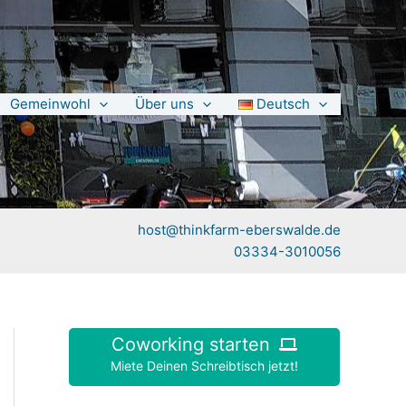
Gemeinwohl
Über uns
Deutsch
host@thinkfarm-eberswalde.de
03334-3010056
Coworking starten
Miete Deinen Schreibtisch jetzt!