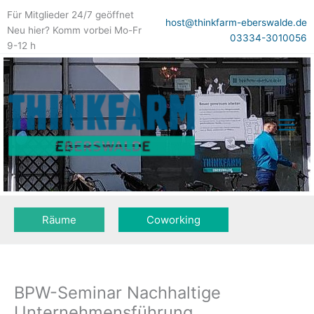
Zum
Für Mitglieder 24/7 geöffnet
Inhalt
host@thinkfarm-eberswalde.de
Neu hier? Komm vorbei Mo-Fr
springen
03334-3010056
9-12 h
Räume
Coworking
BPW-Seminar Nachhaltige
Unternehmensführung