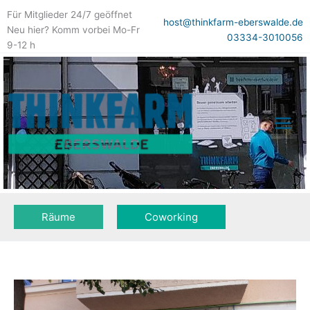
Zum
Für Mitglieder 24/7 geöffnet
Inhalt
host@thinkfarm-eberswalde.de
Neu hier? Komm vorbei Mo-Fr
springen
03334-3010056
9-12 h
Räume
Coworking