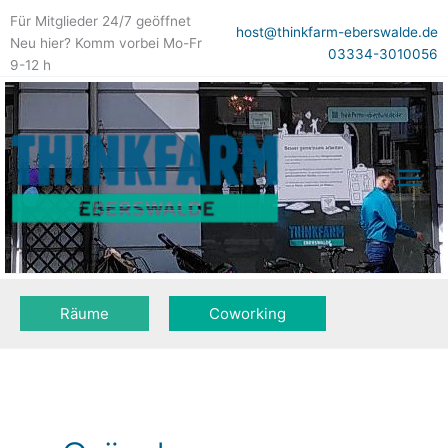
Zum
Für Mitglieder 24/7 geöffnet
Inhalt
host@thinkfarm-eberswalde.de
Neu hier? Komm vorbei Mo-Fr
springen
03334-3010056
9-12 h
Räume
Coworking