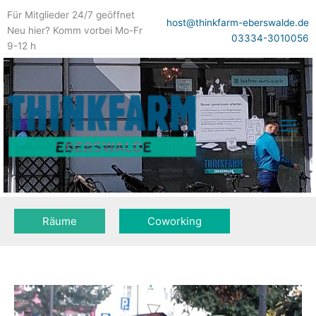
Zum
Für Mitglieder 24/7 geöffnet
Inhalt
host@thinkfarm-eberswalde.de
Neu hier? Komm vorbei Mo-Fr
springen
03334-3010056
9-12 h
Räume
Coworking