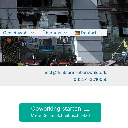
Gemeinwohl
Über uns
Deutsch
host@thinkfarm-eberswalde.de
03334-3010056
Coworking starten
Miete Deinen Schreibtisch jetzt!