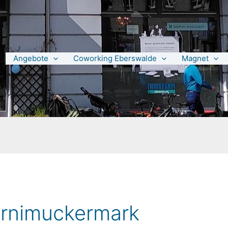
Angebote
Coworking Eberswalde
Magnet
arnimuckermark