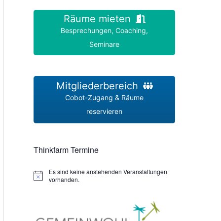
Räume mieten
Besprechungen, Coaching,
Seminare
Mitgliederbereich
Cobot-Zugang & Räume
reservieren
Thinkfarm Termine
Es sind keine anstehenden Veranstaltungen
H
vorhanden.
i
n
w
e
i