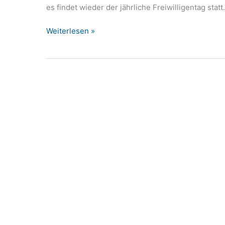
es findet wieder der jährliche Freiwilligentag stat
Freiwilligentag
Weiterlesen »
am
13.05.
–
Gutes
tun
an
einem
Tag