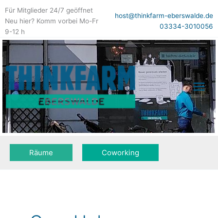
Zum
Für Mitglieder 24/7 geöffnet
Inhalt
host@thinkfarm-eberswalde.de
Neu hier? Komm vorbei Mo-Fr
springen
03334-3010056
9-12 h
Räume
Coworking