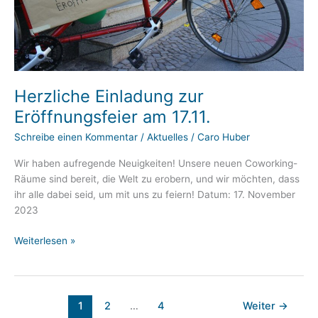
Herzliche Einladung zur
Eröffnungsfeier am 17.11.
Schreibe einen Kommentar
/
Aktuelles
/
Caro Huber
Wir haben aufregende Neuigkeiten! Unsere neuen Coworking-
Räume sind bereit, die Welt zu erobern, und wir möchten, dass
ihr alle dabei seid, um mit uns zu feiern! Datum: 17. November
2023
Herzliche
Weiterlesen »
Einladung
zur
Eröffnungsfeier
am
1
2
…
4
Weiter
→
17.11.