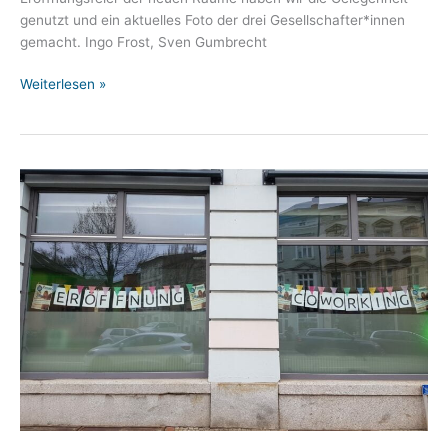
genutzt und ein aktuelles Foto der drei Gesellschafter*innen
gemacht. Ingo Frost, Sven Gumbrecht
Gesichter
Weiterlesen »
hinter
der
Thinkfarm