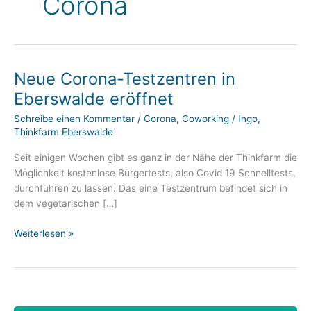
Corona
Neue Corona-Testzentren in
Eberswalde eröffnet
Schreibe einen Kommentar
/
Corona
,
Coworking
/
Ingo,
Thinkfarm Eberswalde
Seit einigen Wochen gibt es ganz in der Nähe der Thinkfarm die
Möglichkeit kostenlose Bürgertests, also Covid 19 Schnelltests,
durchführen zu lassen. Das eine Testzentrum befindet sich in
dem vegetarischen […]
Neue
Weiterlesen »
Corona-
Testzentren
in
Eberswalde
eröffnet