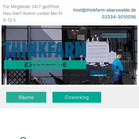
Zum
Für Mitglieder 24/7 geöffnet
Inhalt
host@thinkfarm-eberswalde.de
Neu hier? Komm vorbei Mo-Fr
springen
03334-3010056
9-12 h
Räume
Coworking