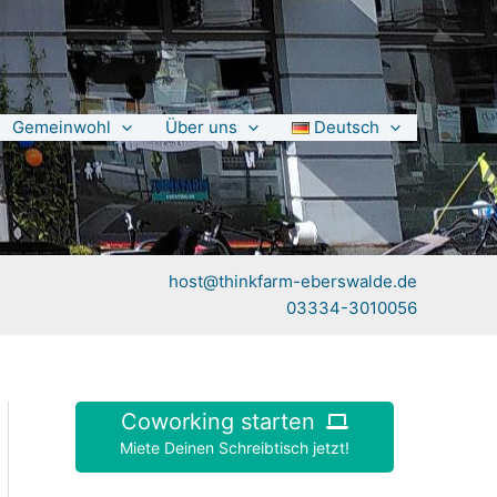
Gemeinwohl
Über uns
Deutsch
host@thinkfarm-eberswalde.de
03334-3010056
Coworking starten
Miete Deinen Schreibtisch jetzt!