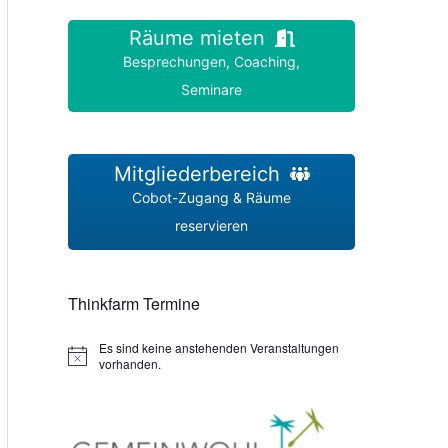
Räume mieten
Besprechungen, Coaching,
Seminare
Mitgliederbereich
Cobot-Zugang & Räume
reservieren
Thinkfarm Termine
Es sind keine anstehenden Veranstaltungen
H
vorhanden.
i
n
w
e
i