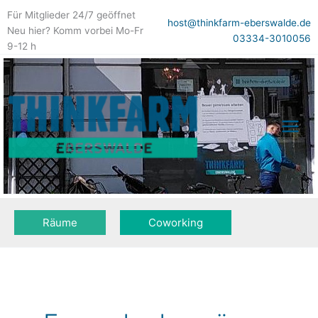
Zum
Für Mitglieder 24/7 geöffnet
Inhalt
host@thinkfarm-eberswalde.de
Neu hier? Komm vorbei Mo-Fr
springen
03334-3010056
9-12 h
Räume
Coworking