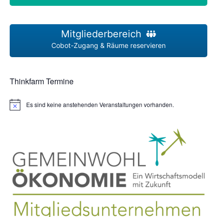
Mitgliederbereich
Cobot-Zugang & Räume reservieren
Thinkfarm Termine
Es sind keine anstehenden Veranstaltungen vorhanden.
H
i
n
w
e
i
s