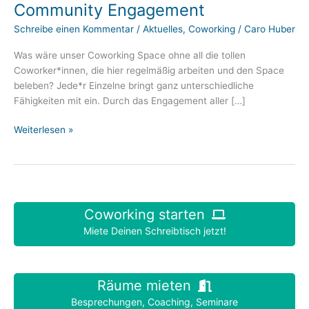
Community Engagement
Schreibe einen Kommentar
/
Aktuelles
,
Coworking
/
Caro Huber
Was wäre unser Coworking Space ohne all die tollen
Coworker*innen, die hier regelmäßig arbeiten und den Space
beleben? Jede*r Einzelne bringt ganz unterschiedliche
Fähigkeiten mit ein. Durch das Engagement aller […]
Community
Weiterlesen »
Engagement
Coworking starten
Miete Deinen Schreibtisch jetzt!
Räume mieten
Besprechungen, Coaching, Seminare